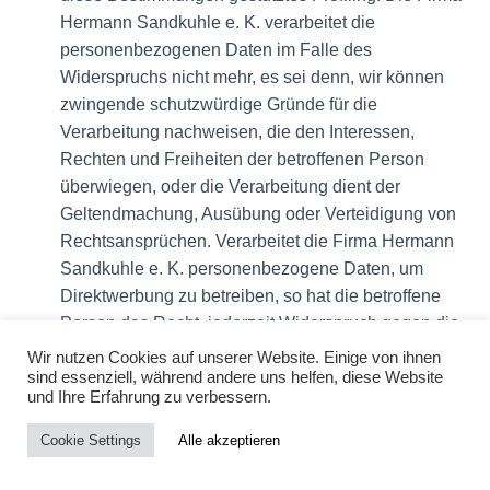
Hermann Sandkuhle e. K. verarbeitet die
personenbezogenen Daten im Falle des
Widerspruchs nicht mehr, es sei denn, wir können
zwingende schutzwürdige Gründe für die
Verarbeitung nachweisen, die den Interessen,
Rechten und Freiheiten der betroffenen Person
überwiegen, oder die Verarbeitung dient der
Geltendmachung, Ausübung oder Verteidigung von
Rechtsansprüchen. Verarbeitet die Firma Hermann
Sandkuhle e. K. personenbezogene Daten, um
Direktwerbung zu betreiben, so hat die betroffene
Person das Recht, jederzeit Widerspruch gegen die
Verarbeitung der personenbezogenen Daten zum
Wir nutzen Cookies auf unserer Website. Einige von ihnen
sind essenziell, während andere uns helfen, diese Website
Zwecke derartiger Werbung einzulegen. Dies gilt
und Ihre Erfahrung zu verbessern.
auch für das Profiling, soweit es mit solcher
Direktwerbung in Verbindung steht. Widerspricht die
Cookie Settings
Alle akzeptieren
betroffene Person gegenüber der Firma Hermann
Sandkuhle e. K. der Verarbeitung für Zwecke der