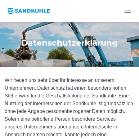
N
A
V
I
G
Datenschutzerklärung
A
T
I
O
N
U
Wir freuen uns sehr über Ihr Interesse an unserem
M
S
Unternehmen. Datenschutz hat einen besonders hohen
C
Stellenwert für die Geschäftsleitung der Sandkuhle. Eine
H
Nutzung der Internetseiten der Sandkuhle ist grundsätzlich
A
L
ohne jede Angabe personenbezogener Daten möglich.
T
Sofern eine betroffene Person besondere Services
E
unseres Unternehmens über unsere Internetseite in
N
Anspruch nehmen möchte, könnte jedoch eine