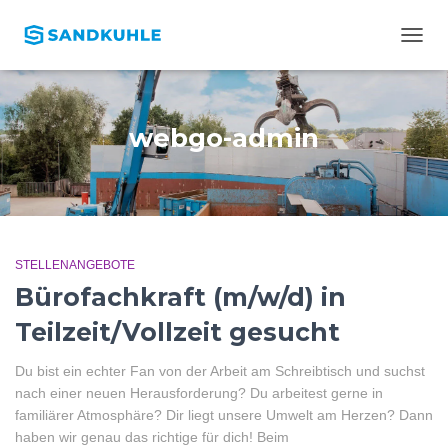
TOGG
NAVIG
webgo-admin
STELLENANGEBOTE
Bürofachkraft (m/w/d) in
Teilzeit/Vollzeit gesucht
Du bist ein echter Fan von der Arbeit am Schreibtisch und suchst
nach einer neuen Herausforderung? Du arbeitest gerne in
familiärer Atmosphäre? Dir liegt unsere Umwelt am Herzen? Dann
haben wir genau das richtige für dich! Beim