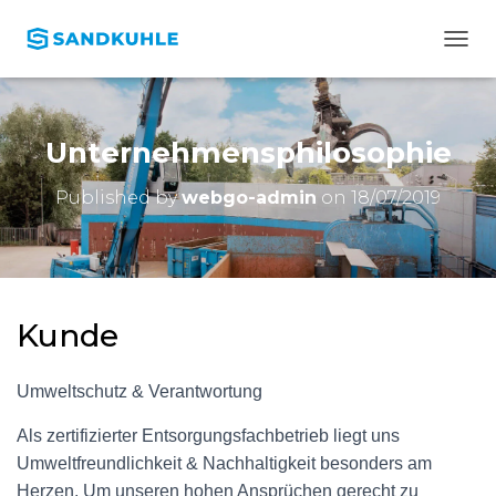
T
O
G
G
L
Unternehmensphilosophie
E
N
Published by
webgo-admin
on
18/07/2019
A
V
I
G
A
T
Kunde
I
O
N
Umweltschutz & Verantwortung
Als zertifizierter Entsorgungsfachbetrieb liegt uns
Umweltfreundlichkeit & Nachhaltigkeit besonders am
Herzen. Um unseren hohen Ansprüchen gerecht zu